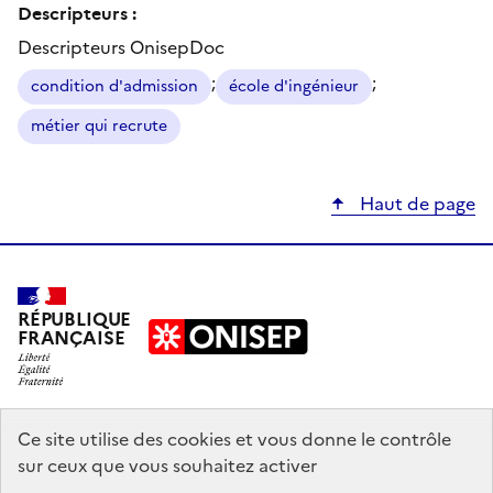
Descripteurs :
Descripteurs OnisepDoc
;
;
condition d'admission
école d'ingénieur
métier qui recrute
Haut de page
RÉPUBLIQUE
FRANÇAISE
education.gouv.fr
Ce site utilise des cookies et vous donne le contrôle
sur ceux que vous souhaitez activer
enseignementsup-recherche.gouv.fr
onisep.fr