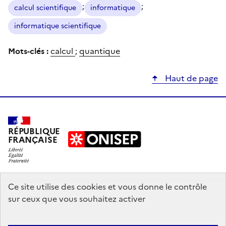
;
;
calcul scientifique
informatique
informatique scientifique
Mots-clés :
calcul
;
quantique
Haut de page
RÉPUBLIQUE
FRANÇAISE
education.gouv.fr
Ce site utilise des cookies et vous donne le contrôle
sur ceux que vous souhaitez activer
enseignementsup-recherche.gouv.fr
onisep.fr