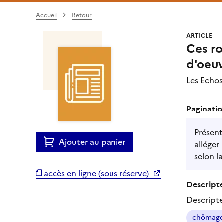
Accueil
Retour
ARTICLE
Ces ro
d'oeu
Les Echo
Paginatio
Présen
Ajouter au panier
alléger
selon l
accès en ligne (sous réserve)
Descripte
Descript
chômag