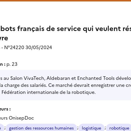
bots français de service qui veulent r
vre
s - N°24220 30/05/2024
n :
p. 23
ts au Salon VivaTech, Aldebaran et Enchanted Tools dével
 la charge des salariés. Ce marché devrait enregistrer une 
a Fédération internationale de la robotique.
urs :
eurs OnisepDoc
;
;
;
e
gestion des ressources humaines
logistique
robotique