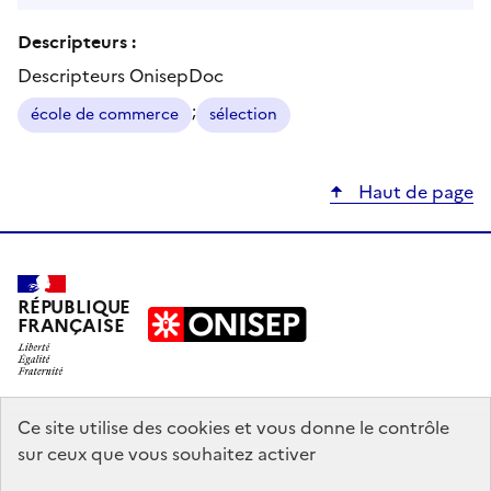
Descripteurs :
Descripteurs OnisepDoc
;
école de commerce
sélection
Haut de page
RÉPUBLIQUE
FRANÇAISE
education.gouv.fr
Ce site utilise des cookies et vous donne le contrôle
sur ceux que vous souhaitez activer
enseignementsup-recherche.gouv.fr
onisep.fr