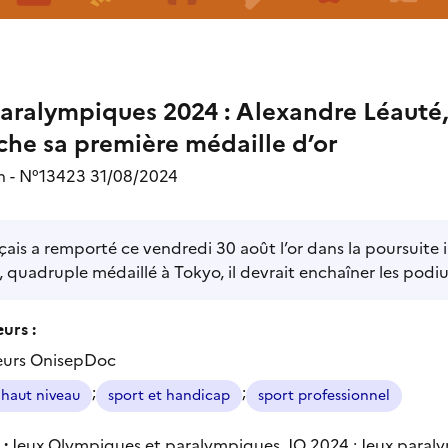
aralympiques 2024 : Alexandre Léauté,
che sa première médaille d’or
on - N°13423 31/08/2024
çais a remporté ce vendredi 30 août l’or dans la poursuite 
quadruple médaillé à Tokyo, il devrait enchaîner les podium
urs :
eurs OnisepDoc
;
;
 haut niveau
sport et handicap
sport professionnel
 :
Jeux Olympiques et paralympiques, JO 2024
;
Jeux paral