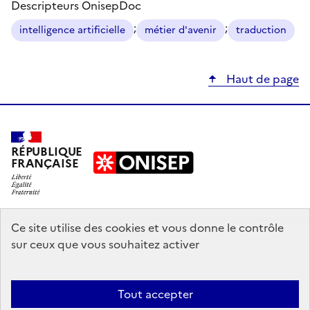
Descripteurs OnisepDoc
;
;
intelligence artificielle
métier d'avenir
traduction
Haut de page
RÉPUBLIQUE
FRANÇAISE
education.gouv.fr
Ce site utilise des cookies et vous donne le contrôle
sur ceux que vous souhaitez activer
enseignementsup-recherche.gouv.fr
onisep.fr
Tout accepter