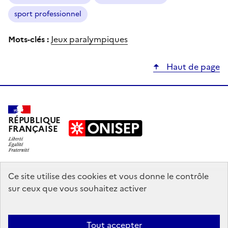
sport professionnel
Mots-clés :
Jeux paralympiques
Haut de page
RÉPUBLIQUE
FRANÇAISE
education.gouv.fr
Ce site utilise des cookies et vous donne le contrôle
sur ceux que vous souhaitez activer
enseignementsup-recherche.gouv.fr
onisep.fr
Tout accepter