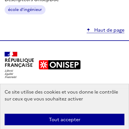
école d'ingénieur
Haut de page
RÉPUBLIQUE
FRANÇAISE
education.gouv.fr
Ce site utilise des cookies et vous donne le contrôle
sur ceux que vous souhaitez activer
enseignementsup-recherche.gouv.fr
onisep.fr
Tout accepter
Mentions légales
Données personnelles
Plan du site
Contact