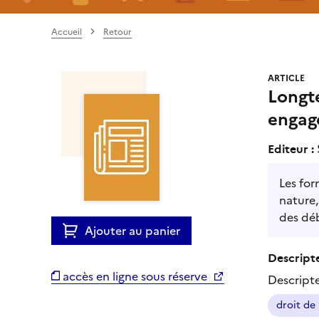
Accueil
Retour
ARTICLE
Longte
engag
Editeur :
Les for
nature,
des déb
Ajouter au panier
Descripte
accès en ligne sous réserve
Descript
droit de