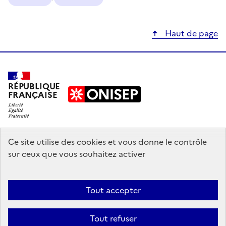
Haut de page
RÉPUBLIQUE
FRANÇAISE
education.gouv.fr
Ce site utilise des cookies et vous donne le contrôle
sur ceux que vous souhaitez activer
enseignementsup-recherche.gouv.fr
onisep.fr
Tout accepter
Mentions légales
Données personnelles
Plan du site
Contact
Tout refuser
Accessibilité : partiellement conforme