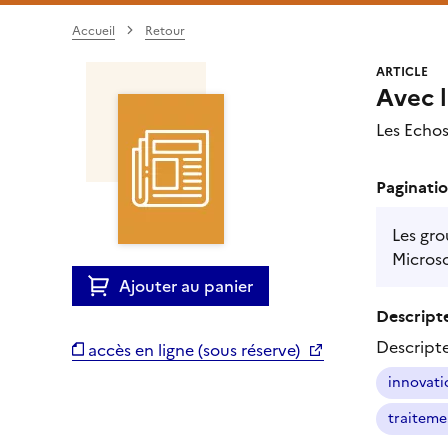
Accueil
Retour
ARTICLE
Avec l
Les Echo
Paginatio
Les gro
Microso
Ajouter au panier
Descripte
Descript
accès en ligne (sous réserve)
innovati
traiteme