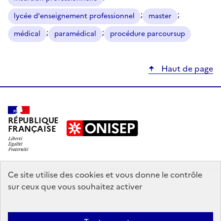
;
;
lycée d'enseignement professionnel
master
;
;
médical
paramédical
procédure parcoursup
Haut de page
RÉPUBLIQUE
FRANÇAISE
education.gouv.fr
Ce site utilise des cookies et vous donne le contrôle
sur ceux que vous souhaitez activer
enseignementsup-recherche.gouv.fr
onisep.fr