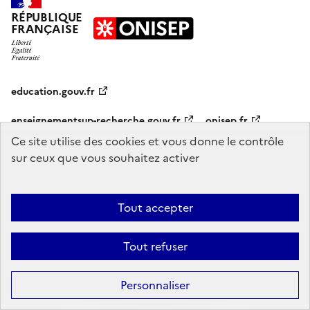
RÉPUBLIQUE
FRANÇAISE
education.gouv.fr
enseignementsup-recherche.gouv.fr
onisep.fr
Ce site utilise des cookies et vous donne le contrôle
sur ceux que vous souhaitez activer
Mentions légales
Données personnelles
Plan du site
Contact
Accessibilité : partiellement conforme
Tout accepter
Sauf mention explicite de propriété intellectuelle détenue par des tiers,
les contenus de ce site sont proposés sous
licence etalab-2.0
Tout refuser
Personnaliser