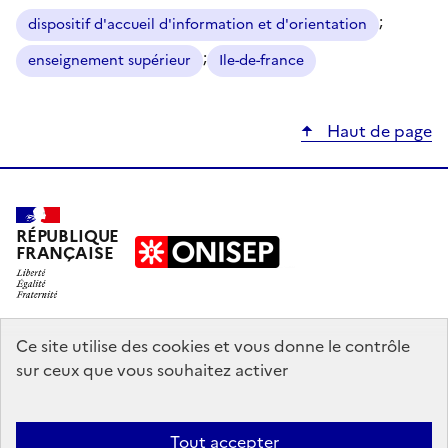
;
dispositif d'accueil d'information et d'orientation
;
enseignement supérieur
Ile-de-france
Haut de page
RÉPUBLIQUE
FRANÇAISE
education.gouv.fr
Ce site utilise des cookies et vous donne le contrôle
sur ceux que vous souhaitez activer
enseignementsup-recherche.gouv.fr
onisep.fr
Tout accepter