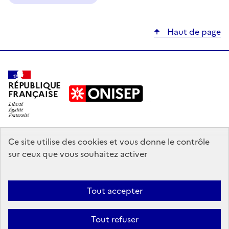
Haut de page
RÉPUBLIQUE
FRANÇAISE
education.gouv.fr
Ce site utilise des cookies et vous donne le contrôle
sur ceux que vous souhaitez activer
enseignementsup-recherche.gouv.fr
onisep.fr
Tout accepter
Mentions légales
Données personnelles
Plan du site
Contact
Tout refuser
Accessibilité : partiellement conforme