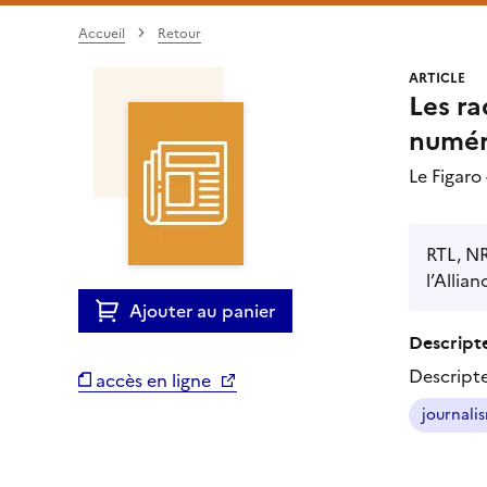
Accueil
Retour
ARTICLE
Les ra
numér
Le Figaro
RTL, NR
l’Allian
Ajouter au panier
Descripte
Descript
accès en ligne
journali