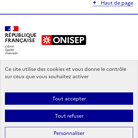
Haut de page
RÉPUBLIQUE
FRANÇAISE
education.gouv.fr
Ce site utilise des cookies et vous donne le contrôle
sur ceux que vous souhaitez activer
enseignementsup-recherche.gouv.fr
onisep.fr
Tout accepter
Mentions légales
Données personnelles
Plan du site
Contact
Tout refuser
Accessibilité : partiellement conforme
Sauf mention explicite de propriété intellectuelle détenue par des tiers,
Personnaliser
les contenus de ce site sont proposés sous
licence etalab-2.0