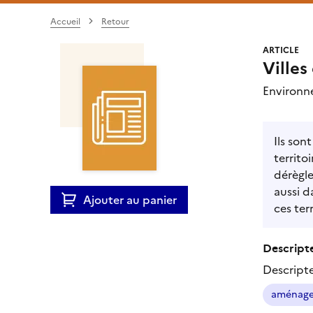
Accueil
Retour
ARTICLE
Villes
Environn
Ils son
territo
dérègle
aussi d
Ajouter au panier
ces ter
Descripte
Descript
aménage