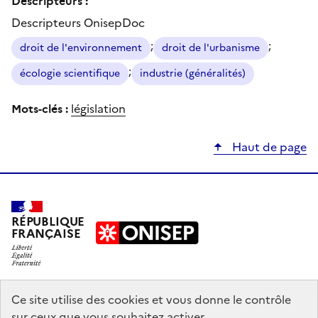
Descripteurs OnisepDoc
;
;
droit de l'environnement
droit de l'urbanisme
;
écologie scientifique
industrie (généralités)
Mots-clés :
législation
Haut de page
RÉPUBLIQUE
FRANÇAISE
education.gouv.fr
Ce site utilise des cookies et vous donne le contrôle
sur ceux que vous souhaitez activer