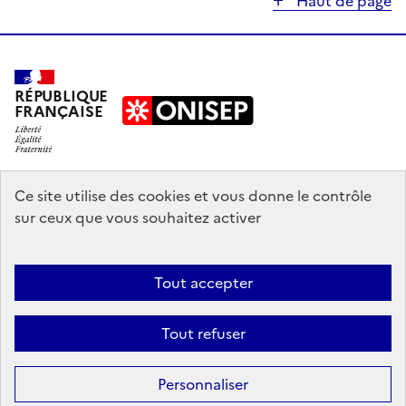
Haut de page
RÉPUBLIQUE
FRANÇAISE
education.gouv.fr
Ce site utilise des cookies et vous donne le contrôle
sur ceux que vous souhaitez activer
enseignementsup-recherche.gouv.fr
onisep.fr
Tout accepter
Mentions légales
Données personnelles
Plan du site
Contact
Tout refuser
Accessibilité : partiellement conforme
Sauf mention explicite de propriété intellectuelle détenue par des tiers,
Personnaliser
les contenus de ce site sont proposés sous
licence etalab-2.0