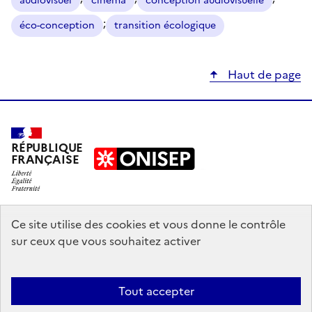
audiovisuel
cinéma
conception audiovisuelle
;
éco-conception
transition écologique
Haut de page
RÉPUBLIQUE
FRANÇAISE
education.gouv.fr
Ce site utilise des cookies et vous donne le contrôle
sur ceux que vous souhaitez activer
enseignementsup-recherche.gouv.fr
onisep.fr
Tout accepter
Mentions légales
Données personnelles
Plan du site
Contact