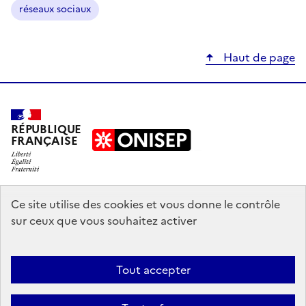
réseaux sociaux
Haut de page
RÉPUBLIQUE
FRANÇAISE
education.gouv.fr
Ce site utilise des cookies et vous donne le contrôle
sur ceux que vous souhaitez activer
enseignementsup-recherche.gouv.fr
onisep.fr
Tout accepter
Mentions légales
Données personnelles
Plan du site
Contact