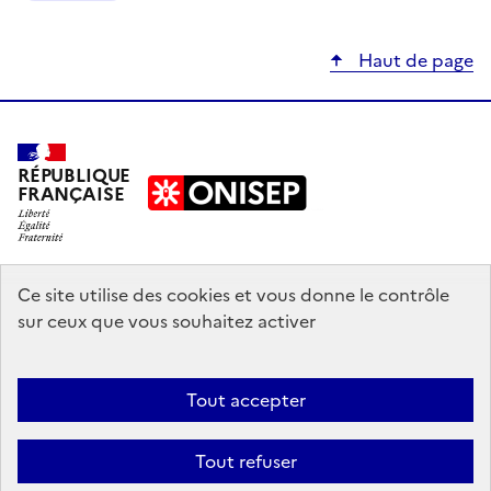
Haut de page
RÉPUBLIQUE
FRANÇAISE
education.gouv.fr
Ce site utilise des cookies et vous donne le contrôle
sur ceux que vous souhaitez activer
enseignementsup-recherche.gouv.fr
onisep.fr
Tout accepter
Mentions légales
Données personnelles
Plan du site
Contact
Tout refuser
Accessibilité : partiellement conforme