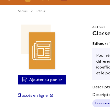
Accueil
Retour
ARTICLE
Class
Editeur :
Pour ré
différe
(coeffi
et le p
Ajouter au panier
Descripte
Descript
accès en ligne
bourse e