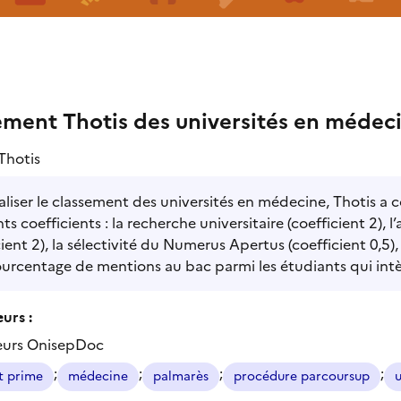
ement Thotis des universités en médec
Thotis
aliser le classement des universités en médecine, Thotis a c
nts coefficients : la recherche universitaire (coefficient 2), 
cient 2), la sélectivité du Numerus Apertus (coefficient 0,5)
ourcentage de mentions au bac parmi les étudiants qui intègr
urs :
eurs OnisepDoc
;
;
;
;
t prime
médecine
palmarès
procédure parcoursup
u