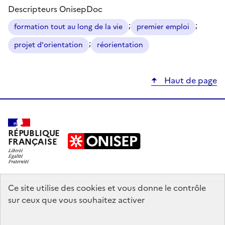
Descripteurs OnisepDoc
;
;
formation tout au long de la vie
premier emploi
;
projet d'orientation
réorientation
Haut de page
RÉPUBLIQUE
FRANÇAISE
education.gouv.fr
Ce site utilise des cookies et vous donne le contrôle
sur ceux que vous souhaitez activer
enseignementsup-recherche.gouv.fr
onisep.fr