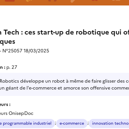
 Tech : ces start-up de robotique qui o
iques
o - N°25057 18/03/2025
n :
p. 27
obotics développe un robot à même de faire glisser des coli
 un géant de l'e-commerce et amorce son offensive commer
urs :
eurs OnisepDoc
;
;
 programmable industriel
e-commerce
innovation techno