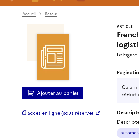
Accueil
Retour
ARTICLE
French
logist
Le Figar
Paginatio
Galam R
Ajouter au panier
séduit
Descripte
accès en ligne (sous réserve)
Descript
automate