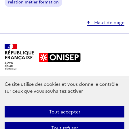
relation métier formation
Haut de page
RÉPUBLIQUE
FRANÇAISE
education.gouv.fr
Ce site utilise des cookies et vous donne le contrôle
sur ceux que vous souhaitez activer
enseignementsup-recherche.gouv.fr
onisep.fr
Tout accepter
Mentions légales
Données personnelles
Plan du site
Contact
Tout refuser
Accessibilité : partiellement conforme