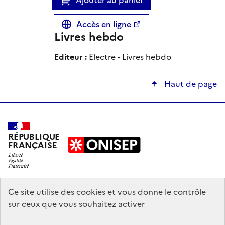
Accès en ligne
Livres hebdo
Editeur :
Electre - Livres hebdo
Haut de page
RÉPUBLIQUE
FRANÇAISE
education.gouv.fr
Ce site utilise des cookies et vous donne le contrôle
sur ceux que vous souhaitez activer
enseignementsup-recherche.gouv.fr
onisep.fr