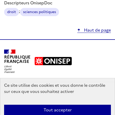
Descripteurs OnisepDoc
;
droit
sciences politiques
Haut de page
RÉPUBLIQUE
FRANÇAISE
education.gouv.fr
Ce site utilise des cookies et vous donne le contrôle
sur ceux que vous souhaitez activer
enseignementsup-recherche.gouv.fr
onisep.fr
Tout accepter