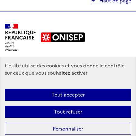
Haut de page
RÉPUBLIQUE
FRANÇAISE
education.gouv.fr
Ce site utilise des cookies et vous donne le contrôle
sur ceux que vous souhaitez activer
enseignementsup-recherche.gouv.fr
onisep.fr
Tout accepter
Mentions légales
Données personnelles
Plan du site
Contact
Tout refuser
Accessibilité : partiellement conforme
Sauf mention explicite de propriété intellectuelle détenue par des tiers,
Personnaliser
les contenus de ce site sont proposés sous
licence etalab-2.0