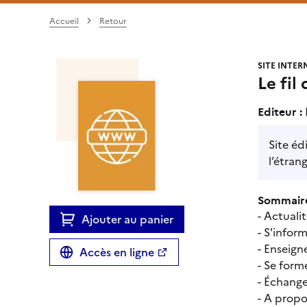
Accueil
Retour
SITE INTER
Le fil
Editeur :
Site éd
l’étran
Sommaire
- Actuali
Ajouter au panier
- S'infor
- Enseign
Accès en ligne
- Se form
- Échange
- A propo