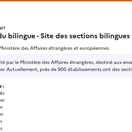
NET
 du bilingue - Site des sections biling
Ministère des Affaires étrangères et européennes
ité par le Ministère des Affaires étrangères, destiné aux en
ger. Actuellement, près de 900 établissements ont des sec
 :
tés
mer
er
er
r
s