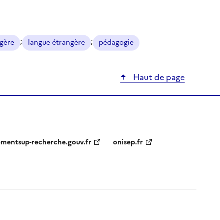
;
;
ngère
langue étrangère
pédagogie
Haut de page
ementsup-recherche.gouv.fr
onisep.fr