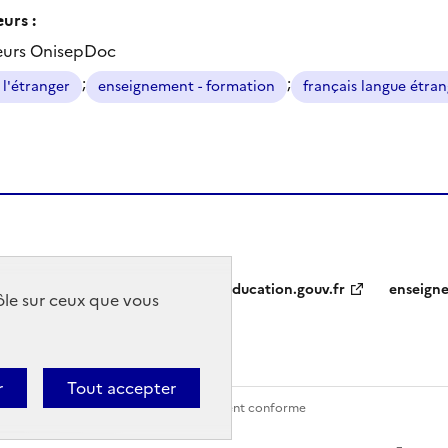
urs :
eurs OnisepDoc
;
;
 l'étranger
enseignement - formation
français langue étra
education.gouv.fr
enseign
rôle sur ceux que vous
r
Tout accepter
Contact
Accessibilité : partiellement conforme