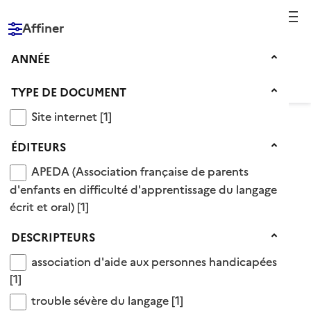
Reche
Affiner
RÉPUBLIQUE
FRANÇAISE
Année
ANNÉE
Type de document
TYPE DE DOCUMENT
Site internet
Site internet
[1]
Éditeurs
Voir le fil d’Ariane
ÉDITEURS
APEDA (Association française de parents d'enfants 
APEDA (Association française de parents
Éditeur APEDA (Association française de
d'enfants en difficulté d'apprentissage du langage
parents d'enfants en difficulté
écrit et oral)
[1]
d'apprentissage du langage écrit et oral)
Descripteurs
DESCRIPTEURS
association d'aide aux personnes handicapées
association d'aide aux personnes handicapées
1 Documents disponibles chez cet éditeur
[1]
trouble sévère du langage
trouble sévère du langage
[1]
Ajouter le résultat au panier