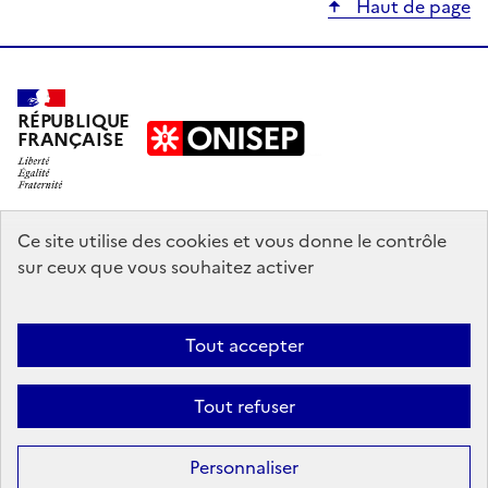
Haut de page
RÉPUBLIQUE
FRANÇAISE
education.gouv.fr
Ce site utilise des cookies et vous donne le contrôle
sur ceux que vous souhaitez activer
enseignementsup-recherche.gouv.fr
onisep.fr
Tout accepter
Mentions légales
Données personnelles
Plan du site
Contact
Tout refuser
Accessibilité : partiellement conforme
Sauf mention explicite de propriété intellectuelle détenue par des tiers,
Personnaliser
les contenus de ce site sont proposés sous
licence etalab-2.0