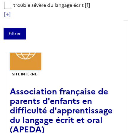
trouble sévère du langage écrit
trouble sévère du langage écrit
[1]
Tris disponibles (Ouverture d'une modale)
Affiner la recherche
[+]
SITE INTERNET
Association française de
parents d'enfants en
difficulté d'apprentissage
du langage écrit et oral
(APEDA)