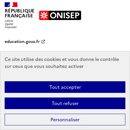
RÉPUBLIQUE
FRANÇAISE
education.gouv.fr
enseignementsup-recherche.gouv.fr
onisep.fr
Ce site utilise des cookies et vous donne le contrôle
sur ceux que vous souhaitez activer
Mentions légales
Données personnelles
Plan du site
Contact
Tout accepter
Accessibilité : partiellement conforme
Sauf mention explicite de propriété intellectuelle détenue par des tiers,
Tout refuser
les contenus de ce site sont proposés sous
licence etalab-2.0
Personnaliser