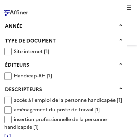
Reche
Affiner
RÉPUBLIQUE
FRANÇAISE
Année
ANNÉE
Type de document
TYPE DE DOCUMENT
Site internet
Site internet
[1]
Éditeurs
Voir le fil d’Ariane
ÉDITEURS
Handicap-RH
Handicap-RH
[1]
Éditeur Handicap-RH
Descripteurs
DESCRIPTEURS
accès à l'emploi de la personne handicapée
1 Documents disponibles chez cet éditeur
accès à l'emploi de la personne handicapée
[1]
aménagement du poste de travail
aménagement du poste de travail
[1]
Ajouter le résultat au panier
insertion professionnelle de la personne handica
insertion professionnelle de la personne
Tris disponibles (Ouverture d'une modale)
Affiner la recherche
handicapée
[1]
[+]