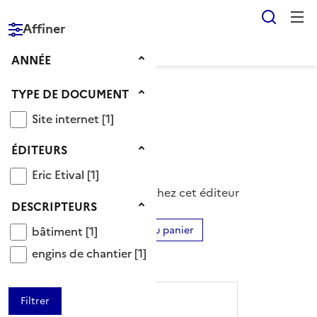
Reche
RÉPUBLIQUE
Affiner
FRANÇAISE
Année
ANNÉE
Type de document
TYPE DE DOCUMENT
Voir le fil d’Ariane
Site internet
Site internet
[1]
Éditeur Eric Etival
Éditeurs
ÉDITEURS
Eric Etival
Eric Etival
[1]
1 Documents disponibles chez cet éditeur
Descripteurs
DESCRIPTEURS
bâtiment
Ajouter le résultat au panier
bâtiment
[1]
Tris disponibles (Ouverture d'une modale)
engins de chantier
engins de chantier
[1]
Affiner la recherche