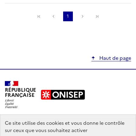
Précédente
1
Suivante
Haut de page
RÉPUBLIQUE
FRANÇAISE
education.gouv.fr
Ce site utilise des cookies et vous donne le contrôle
sur ceux que vous souhaitez activer
enseignementsup-recherche.gouv.fr
onisep.fr