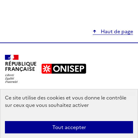
Haut de page
RÉPUBLIQUE
FRANÇAISE
education.gouv.fr
Ce site utilise des cookies et vous donne le contrôle
sur ceux que vous souhaitez activer
enseignementsup-recherche.gouv.fr
onisep.fr
Tout accepter
Mentions légales
Données personnelles
Plan du site
Contact