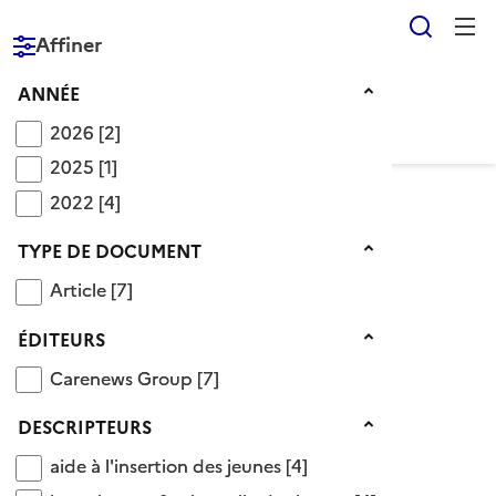
Reche
Affiner
RÉPUBLIQUE
FRANÇAISE
Année
ANNÉE
2026
2026
[2]
2025
2025
[1]
2022
2022
[4]
Voir le fil d’Ariane
Type de document
TYPE DE DOCUMENT
Article
Article
[7]
Éditeur Carenews Group
Éditeurs
ÉDITEURS
7 Documents disponibles chez cet éditeur
Carenews Group
Carenews Group
[7]
Ajouter le résultat au panier
Descripteurs
DESCRIPTEURS
Tris disponibles (Ouverture d'une modale)
Affiner la recherche
aide à l'insertion des jeunes
aide à l'insertion des jeunes
[4]