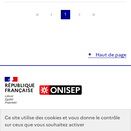
Précédente
1
Suivante
Haut de page
RÉPUBLIQUE
FRANÇAISE
education.gouv.fr
Ce site utilise des cookies et vous donne le contrôle
sur ceux que vous souhaitez activer
enseignementsup-recherche.gouv.fr
onisep.fr