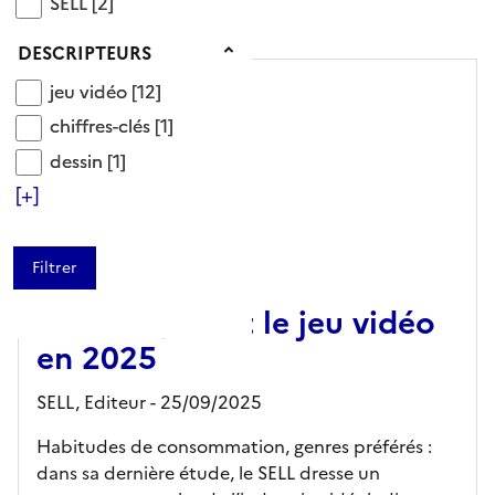
SELL
SELL
[2]
Affiner la recherche
Descripteurs
DESCRIPTEURS
jeu vidéo
jeu vidéo
[12]
chiffres-clés
chiffres-clés
[1]
dessin
dessin
[1]
[+]
RAPPORT/SYNTHÈSE
Les Français et le jeu vidéo
en 2025
SELL,
Editeur
- 25/09/2025
Habitudes de consommation, genres préférés :
dans sa dernière étude, le SELL dresse un