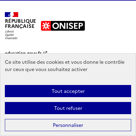
RÉPUBLIQUE
FRANÇAISE
education.gouv.fr
Ce site utilise des cookies et vous donne le contrôle
enseignementsup-recherche.gouv.fr
onisep.fr
sur ceux que vous souhaitez activer
Tout accepter
Mentions légales
Données personnelles
Plan du site
Contact
Accessibilité : partiellement conforme
Tout refuser
Sauf mention explicite de propriété intellectuelle détenue par des tiers,
les contenus de ce site sont proposés sous
licence etalab-2.0
Personnaliser