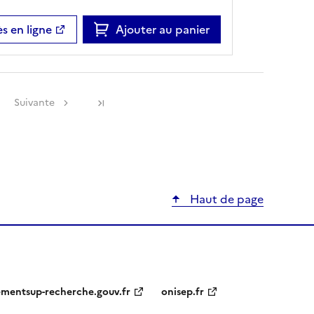
s en ligne
Ajouter au panier
Suivante
Haut de page
ementsup-recherche.gouv.fr
onisep.fr