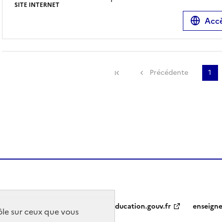
SITE INTERNET
Accè
Précédente
1
education.gouv.fr
enseign
rôle sur ceux que vous