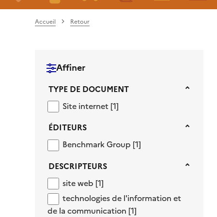
Accueil
Retour
Affiner
Type de document
TYPE DE DOCUMENT
Site internet
Site internet
[1]
Éditeurs
ÉDITEURS
Benchmark Group
Benchmark Group
[1]
Descripteurs
DESCRIPTEURS
site web
site web
[1]
technologies de l'information et de la
technologies de l'information et
de la communication
[1]