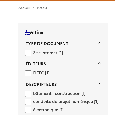
Accueil
Retour
Affiner
Type de document
TYPE DE DOCUMENT
Site internet
Site internet
[1]
Éditeurs
ÉDITEURS
FIEEC
FIEEC
[1]
Descripteurs
DESCRIPTEURS
bâtiment - construction
bâtiment - construction
[1]
conduite de projet numérique
conduite de projet numérique
[1]
électronique
électronique
[1]