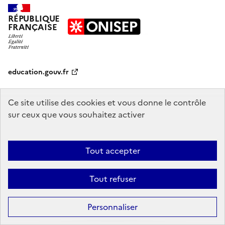
RÉPUBLIQUE
FRANÇAISE
education.gouv.fr
enseignementsup-recherche.gouv.fr
onisep.fr
Ce site utilise des cookies et vous donne le contrôle
sur ceux que vous souhaitez activer
Mentions légales
Données personnelles
Plan du site
Contact
Tout accepter
Accessibilité : partiellement conforme
Sauf mention explicite de propriété intellectuelle détenue par des tiers,
Tout refuser
les contenus de ce site sont proposés sous
licence etalab-2.0
Personnaliser