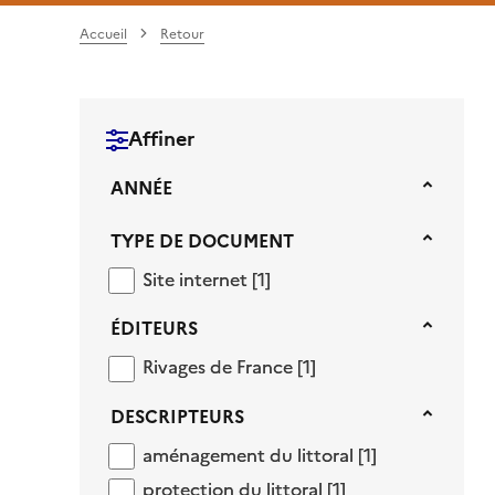
Accueil
Retour
Affiner
Année
ANNÉE
Type de document
TYPE DE DOCUMENT
Site internet
Site internet
[1]
Éditeurs
ÉDITEURS
Rivages de France
Rivages de France
[1]
Descripteurs
DESCRIPTEURS
aménagement du littoral
aménagement du littoral
[1]
protection du littoral
protection du littoral
[1]