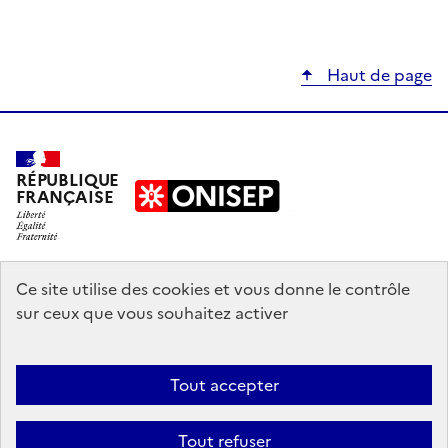
Haut de page
RÉPUBLIQUE
FRANÇAISE
education.gouv.fr
Ce site utilise des cookies et vous donne le contrôle
sur ceux que vous souhaitez activer
enseignementsup-recherche.gouv.fr
onisep.fr
Tout accepter
Mentions légales
Données personnelles
Plan du site
Contact
Tout refuser
Accessibilité : partiellement conforme