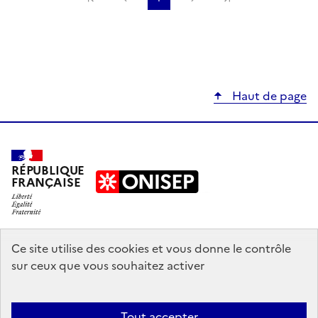
Haut de page
RÉPUBLIQUE
FRANÇAISE
education.gouv.fr
Ce site utilise des cookies et vous donne le contrôle
sur ceux que vous souhaitez activer
enseignementsup-recherche.gouv.fr
onisep.fr
Tout accepter