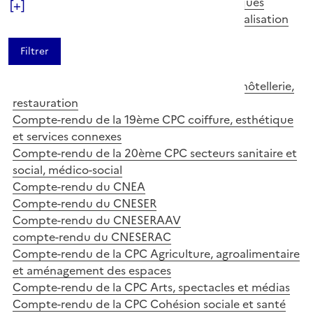
Compte-rendu de la 13ème CPC arts appliqués
[+]
Compte-rendu de la 15ème CPC Commercialisation
et distribution
Compte-rendu de la 16ème CPC Services
administratifs et financiers
Compte-rendu de la 17ème CPC tourisme, hôtellerie,
restauration
Compte-rendu de la 19ème CPC coiffure, esthétique
et services connexes
Compte-rendu de la 20ème CPC secteurs sanitaire et
social, médico-social
Compte-rendu du CNEA
Compte-rendu du CNESER
Compte-rendu du CNESERAAV
compte-rendu du CNESERAC
Compte-rendu de la CPC Agriculture, agroalimentaire
et aménagement des espaces
Compte-rendu de la CPC Arts, spectacles et médias
Compte-rendu de la CPC Cohésion sociale et santé