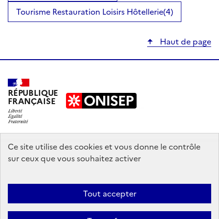
Tourisme Restauration Loisirs Hôtellerie
(4)
Haut de page
RÉPUBLIQUE
FRANÇAISE
education.gouv.fr
Ce site utilise des cookies et vous donne le contrôle
sur ceux que vous souhaitez activer
enseignementsup-recherche.gouv.fr
onisep.fr
Tout accepter
Mentions légales
Données personnelles
Plan du site
Contact