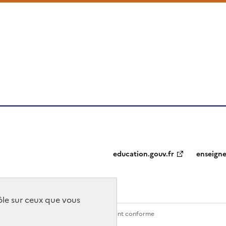
education.gouv.fr
enseign
rôle sur ceux que vous
Contact
Accessibilité : partiellement conforme