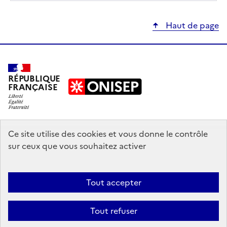
Haut de page
RÉPUBLIQUE
FRANÇAISE
education.gouv.fr
Ce site utilise des cookies et vous donne le contrôle
sur ceux que vous souhaitez activer
enseignementsup-recherche.gouv.fr
onisep.fr
Tout accepter
Mentions légales
Données personnelles
Plan du site
Contact
Tout refuser
Accessibilité : partiellement conforme