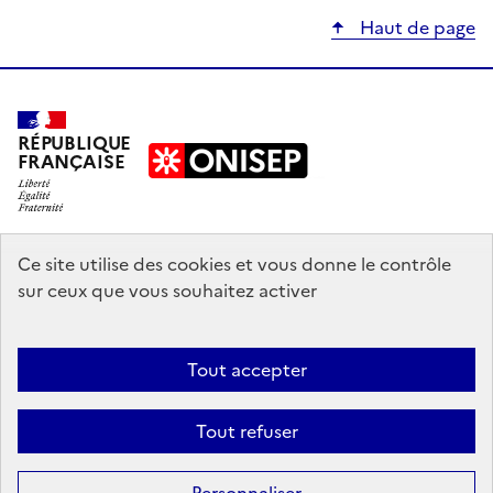
Haut de page
RÉPUBLIQUE
FRANÇAISE
education.gouv.fr
Ce site utilise des cookies et vous donne le contrôle
sur ceux que vous souhaitez activer
enseignementsup-recherche.gouv.fr
onisep.fr
Tout accepter
Mentions légales
Données personnelles
Plan du site
Contact
Tout refuser
Accessibilité : partiellement conforme
Sauf mention explicite de propriété intellectuelle détenue par des tiers,