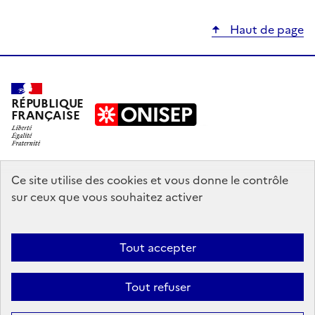
Haut de page
RÉPUBLIQUE
FRANÇAISE
education.gouv.fr
Ce site utilise des cookies et vous donne le contrôle
sur ceux que vous souhaitez activer
enseignementsup-recherche.gouv.fr
onisep.fr
Tout accepter
Mentions légales
Données personnelles
Plan du site
Contact
Tout refuser
Accessibilité : partiellement conforme